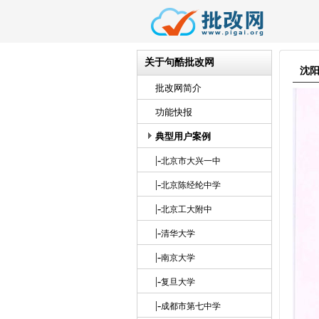
关于句酷批改网
沈
批改网简介
功能快报
典型用户案例
|-
北京市大兴一中
|-
北京陈经纶中学
|-
北京工大附中
|-
清华大学
|-
南京大学
|-
复旦大学
|-
成都市第七中学